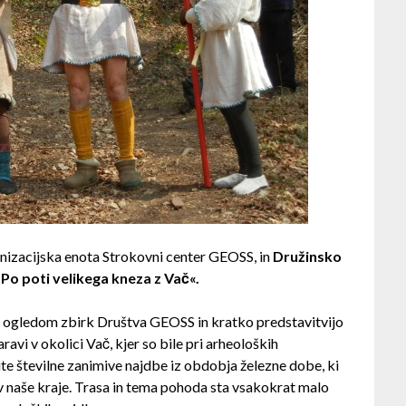
nizacijska enota Strokovni center GEOSS, in
Družinsko
»Po poti velikega kneza z Vač«.
z ogledom zbirk Društva GEOSS in kratko predstavitvijo
avi v okolici Vač, kjer so bile pri arheoloških
ite številne zanimive najdbe iz obdobja železne dobe, ki
nov v naše kraje. Trasa in tema pohoda sta vsakokrat malo