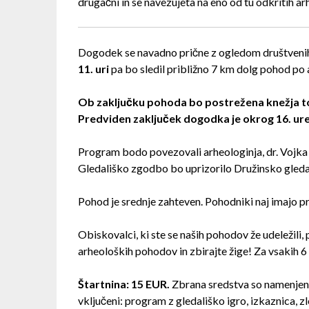
drugačni in se navezujeta na eno od tu odkritih ar
Dogodek se navadno prične z ogledom društveni
11. uri
pa bo sledil približno 7 km dolg pohod po
Ob zaključku pohoda bo postrežena knežja top
Predviden zaključek dogodka je okrog 16. ure
Program bodo povezovali arheologinja, dr. Vojka 
Gledališko zgodbo bo uprizorilo Družinsko gleda
Pohod je srednje zahteven. Pohodniki naj imajo p
Obiskovalci, ki ste se naših pohodov že udeležili, 
arheoloških pohodov in zbirajte žige! Za vsakih 6
Štartnina: 15 EUR.
Zbrana sredstva so namenjen
vključeni: program z gledališko igro, izkaznica, 