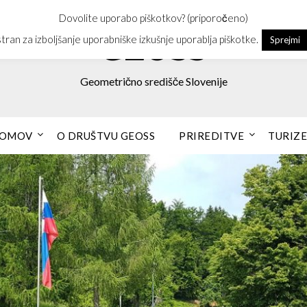
Dovolite uporabo piškotkov? (priporočeno)
GEOSS
stran za izboljšanje uporabniške izkušnje uporablja piškotke.
Sprejmi
Geometrično središče Slovenije
OMOV
O DRUŠTVU GEOSS
PRIREDITVE
TURIZ