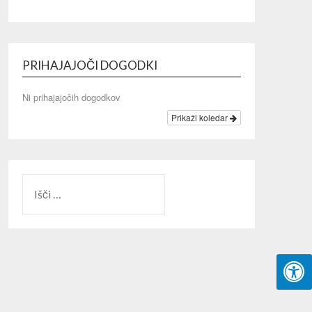
PRIHAJAJOČI DOGODKI
Ni prihajajočih dogodkov
Prikaži koledar
IŠČI: