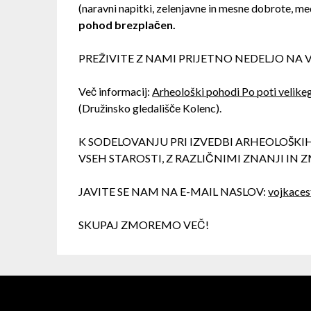
(naravni napitki, zelenjavne in mesne dobrote, me
pohod brezplačen.
PREŽIVITE Z NAMI PRIJETNO NEDELJO NA 
Več informacij:
Arheološki pohodi Po poti velike
(Družinsko gledališče Kolenc).
K SODELOVANJU PRI IZVEDBI ARHEOLOŠK
VSEH STAROSTI, Z RAZLIČNIMI ZNANJI IN
JAVITE SE NAM NA E-MAIL NASLOV:
vojkace
SKUPAJ ZMOREMO VEČ!