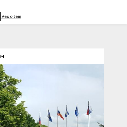
Več o tem
EM