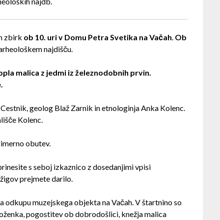
heoloških najdb.
h zbirk
ob 10. uri v Domu Petra Svetika na Vačah
.
Ob
 arheološkem najdišču.
la malica z jedmi iz železnodobnih prvin.
.
Cestnik, geolog Blaž Zarnik in etnologinja Anka Kolenc.
lišče Kolenc.
rimerno obutev.
prinesite s seboj izkaznico z dosedanjimi vpisi
 žigov prejmete darilo.
a odkupu muzejskega objekta na Vačah. V štartnino so
zloženka, pogostitev ob dobrodošlici, knežja malica