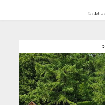
Skip
to
Ta spletna 
content
D