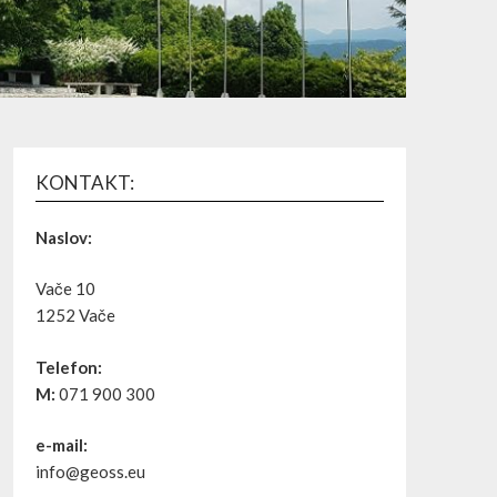
KONTAKT:
Naslov:
Vače 10
1252 Vače
Telefon:
M:
071 900 300
e-mail:
info@geoss.eu