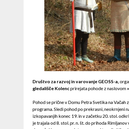
Društvo za razvoj in varovanje GEOSS-a,
orga
gledališče Kolenc
prirejata pohode z naslovom
Pohod se prične v Domu Petra Svetika na Vačah 
programa. Sledi pohod po prekrasni, neokrnjeni nar
izkopavanjih konec 19. in v začetku 20. stol. odkr
je trajala od 8. stol. pr. n. št. do prihoda Rimlja