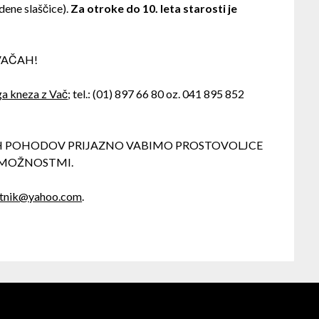
dene slaščice).
Za otroke do 10. leta starosti je
VAČAH!
ga kneza z Vač
; tel.: (01) 897 66 80 oz. 041 895 852
IH POHODOV PRIJAZNO VABIMO PROSTOVOLJCE
 ZMOŽNOSTMI.
stnik@yahoo.com
.