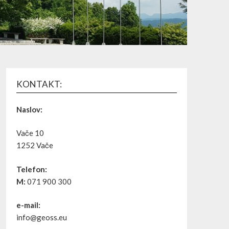
KONTAKT:
Naslov:
Vače 10
1252 Vače
Telefon:
M:
071 900 300
e-mail:
info@geoss.eu