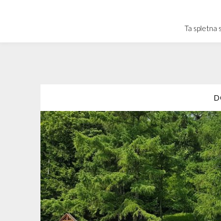
Skip
to
Ta spletna 
content
D