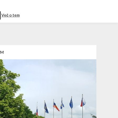
Več o tem
EM