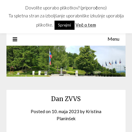
Skip
Dovolite uporabo piškotkov? (priporočeno)
GEOSS
to
Ta spletna stran za izboljšanje uporabniške izkušnje uporablja
content
Geometrično središče Slovenije
piškotke.
Več o tem
Sprejmi
Menu
Dan ZVVS
Posted on
10. maja 2023
by
Kristina
Planinšek