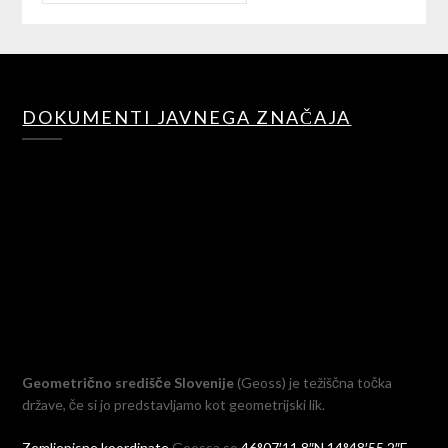
DOKUMENTI JAVNEGA ZNAČAJA
Geometrično središče Slovenije
(Geoss) je težiščna točka
države, če si jo predstavljamo kot geometrijski lik.
Zemljepisne koordinate
Geossa so
46°07′11.8″N
14°48′55.2″E