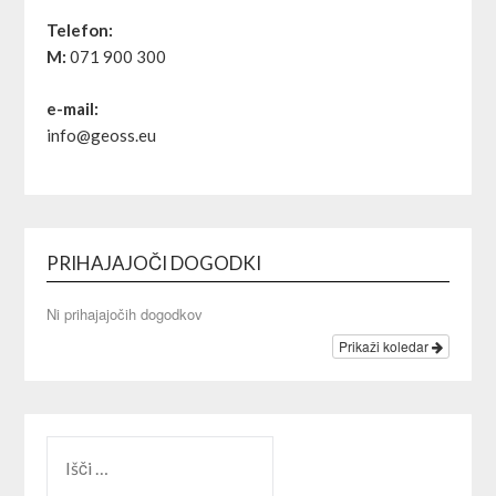
Telefon:
M:
071 900 300
e-mail:
info@geoss.eu
PRIHAJAJOČI DOGODKI
Ni prihajajočih dogodkov
Prikaži koledar
IŠČI: