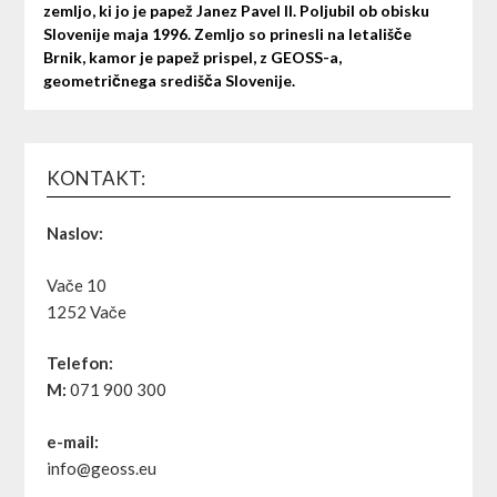
zemljo, ki jo je papež Janez Pavel II. Poljubil ob obisku
Slovenije maja 1996. Zemljo so prinesli na letališče
Brnik, kamor je papež prispel, z GEOSS-a,
geometričnega središča Slovenije.
KONTAKT:
Naslov:
Vače 10
1252 Vače
Telefon:
M:
071 900 300
e-mail:
info@geoss.eu