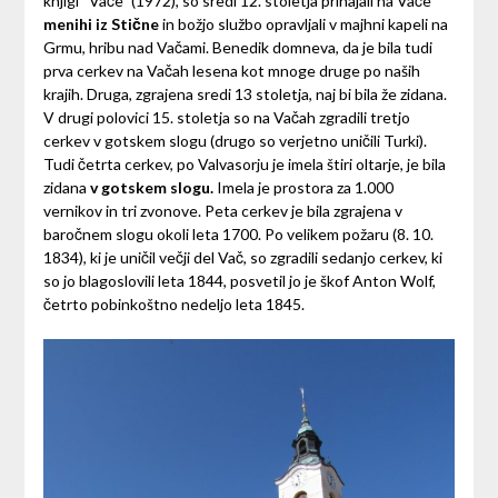
knjigi “Vače” (1972), so sredi 12. stoletja prihajali na Vače
menihi iz Stične
in božjo službo opravljali v majhni kapeli na
Grmu, hribu nad Vačami. Benedik domneva, da je bila tudi
prva cerkev na Vačah lesena kot mnoge druge po naših
krajih. Druga, zgrajena sredi 13 stoletja, naj bi bila že zidana.
V drugi polovici 15. stoletja so na Vačah zgradili tretjo
cerkev v gotskem slogu (drugo so verjetno uničili Turki).
Tudi četrta cerkev, po Valvasorju je imela štiri oltarje, je bila
zidana
v gotskem slogu.
Imela je prostora za 1.000
vernikov in tri zvonove. Peta cerkev je bila zgrajena v
baročnem slogu okoli leta 1700. Po velikem požaru (8. 10.
1834), ki je uničil večji del Vač, so zgradili sedanjo cerkev, ki
so jo blagoslovili leta 1844, posvetil jo je škof Anton Wolf,
četrto pobinkoštno nedeljo leta 1845.