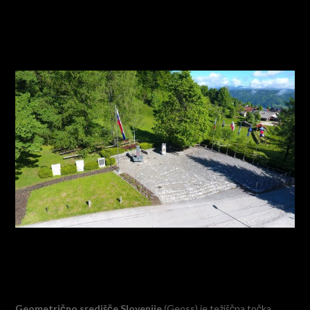
Geometrično središče Slovenije
(Geoss) je težiščna točka