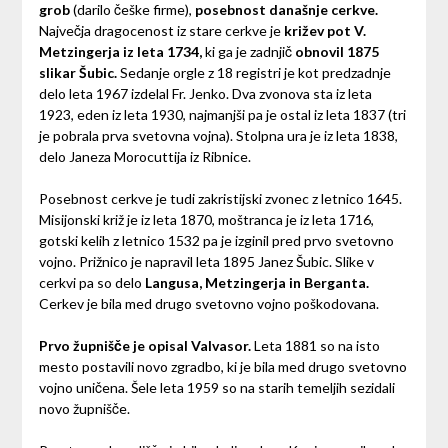
grob
(darilo češke firme),
posebnost današnje cerkve.
Največja dragocenost iz stare cerkve je
križev pot V.
Metzingerja iz leta 1734,
ki ga je zadnjič
obnovil 1875
slikar Šubic.
Sedanje orgle z 18 registri je kot predzadnje
delo leta 1967 izdelal Fr. Jenko. Dva zvonova sta iz leta
1923, eden iz leta 1930, najmanjši pa je ostal iz leta 1837 (tri
je pobrala prva svetovna vojna). Stolpna ura je iz leta 1838,
delo Janeza Morocuttija iz Ribnice.
Posebnost cerkve je tudi zakristijski zvonec z letnico 1645.
Misijonski križ je iz leta 1870, moštranca je iz leta 1716,
gotski kelih z letnico 1532 pa je izginil pred prvo svetovno
vojno. Prižnico je napravil leta 1895 Janez Šubic. Slike v
cerkvi pa so delo
Langusa, Metzingerja in Berganta.
Cerkev je bila med drugo svetovno vojno poškodovana.
Prvo župnišče je opisal Valvasor.
Leta 1881 so na isto
mesto postavili novo zgradbo, ki je bila med drugo svetovno
vojno uničena. Šele leta 1959 so na starih temeljih sezidali
novo župnišče.