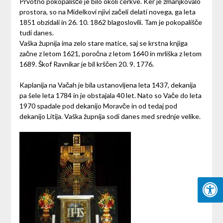
Prvotno pokopališče je bilo okoli cerkve. Ker je zmanjkovalo
prostora, so na Midelkovi njivi začeli delati novega, ga leta
1851 obzidali in 26. 10. 1862 blagoslovili. Tam je pokopališče
tudi danes.
Vaška župnija ima zelo stare matice, saj se krstna knjiga
začne z letom 1621, poročna z letom 1640 in mrliška z letom
1689. Škof Ravnikar je bil krščen 20. 9. 1776.
Kaplanija na Vačah je bila ustanovljena leta 1437, dekanija
pa šele leta 1784 in je obstajala 40 let. Nato so Vače do leta
1970 spadale pod dekanijo Moravče in od tedaj pod
dekanijo Litija. Vaška župnija sodi danes med srednje velike.