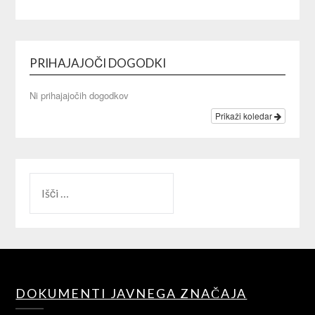
PRIHAJAJOČI DOGODKI
Ni prihajajočih dogodkov
Prikaži koledar
IŠČI:
DOKUMENTI JAVNEGA ZNAČAJA