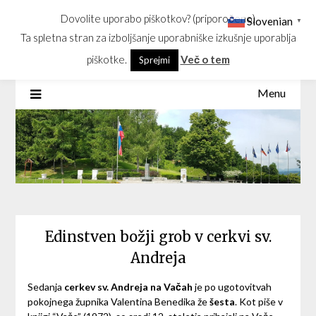
Skip
Dovolite uporabo piškotkov? (priporočeno)
Slovenian
GEOSS
▼
to
Ta spletna stran za izboljšanje uporabniške izkušnje uporablja
content
Geometrično središče Slovenije
piškotke.
Več o tem
Sprejmi
Menu
Edinstven božji grob v cerkvi sv.
Andreja
Sedanja
cerkev sv. Andreja na Vačah
je po ugotovitvah
pokojnega župnika Valentina Benedika že
šesta
. Kot piše v